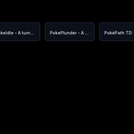
PokeIdle - A turn-based Pokemon roguelike game
PokePlunder - A turn-based Pokemon roguelike game