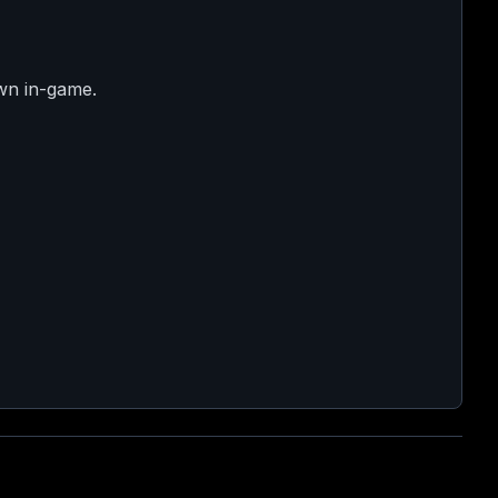
wn in-game.