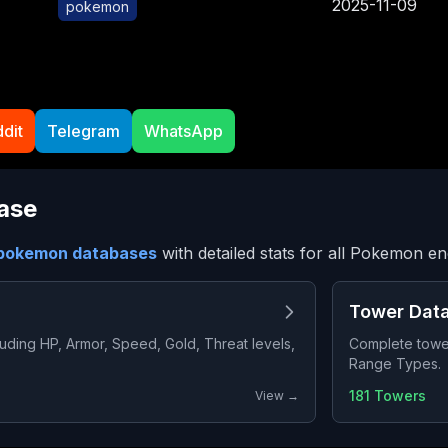
2025-11-09
pokemon
dit
Telegram
WhatsApp
ase
pokemon databases
with detailed stats for all Pokemon e
Tower Dat
uding HP, Armor, Speed, Gold, Threat levels,
Complete tower
Range Types.
181 Towers
View →