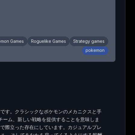
emon Games
Roguelike Games
Strategy games
pokemon
チです。クラシックなポケモンのメカニクスと手
チーム、新しい戦略を提供することを意味しま
中で際立った存在にしています。カジュアルプレ