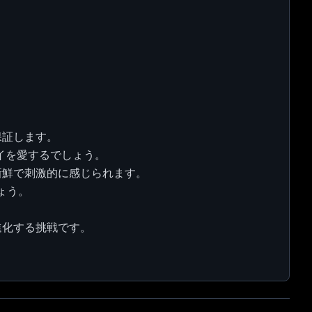
保証します。
イを愛するでしょう。
新鮮で刺激的に感じられます。
ょう。
進化する挑戦です。