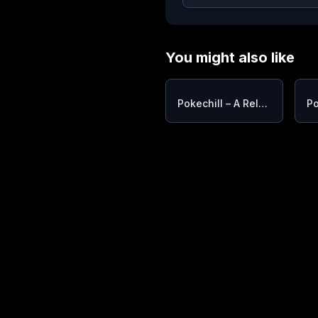
You might also like
Pokechill – A Relaxing Browser-Based Pokemon-Style Idle RPG Game，Play free pokechill online.