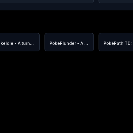
PokeIdle - A turn-based Pokemon roguelike game
PokePlunder - A turn-based Pokemon roguelike game