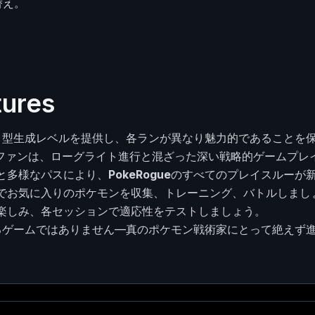
替え。
。
。
。
tures
き型生成レベルを提供し、各ランが異なり魅力的であることを
ファンは、ローグライト進行と混ざった深い戦略的ゲームプレ
と多様なパスにより、
PokeRogue
のすべてのプレイスルーが
でお気に入りのポケモンを収集、トレーニング、バトルしまし
楽しみ、各セッションで適応性をテストしましょう。
るゲームではありません—真のポケモン戦術家にとって絶えず