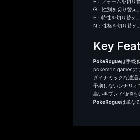
F：フォームを切り
G：性別を切り替え
E：特性を切り替え
N：性格を切り替え
Key Fea
PokeRogue
は手続
pokemon games
の
ダイナミックな遭遇
予期しないシナリオ
高い再プレイ価値を
PokeRogue
は単な