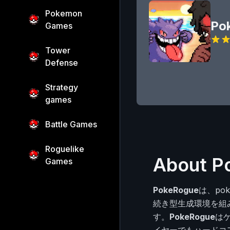
Pokemon
Po
Games
Tower
Defense
Strategy
games
Battle Games
Roguelike
About
P
Games
PokeRogue
は、
pok
続き型生成環境を組
す。
PokeRogue
は