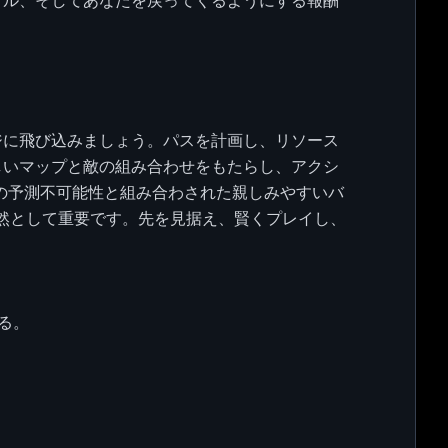
トル、そしてあなたを戻ってくるようにする報酬
ジに飛び込みましょう。パスを計画し、リソース
しいマップと敵の組み合わせをもたらし、アクシ
の予測不可能性と組み合わされた親しみやすいバ
然として重要です。先を見据え、賢くプレイし、
じる。