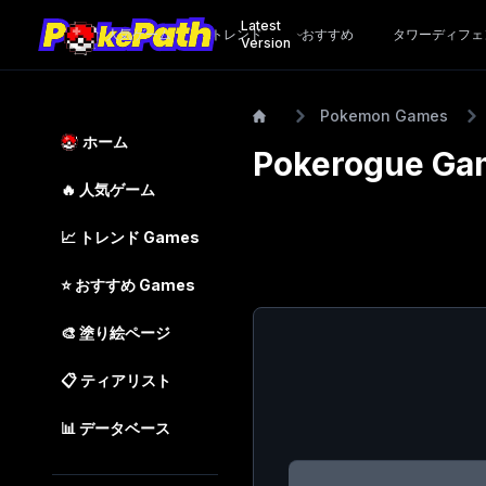
Latest
人気ゲーム
トレンド
おすすめ
タワーディフェ
Version
Pokemon Games
ホーム
Pokerogue Ga
🔥
人気ゲーム
📈
トレンド
Games
⭐
おすすめ
Games
🎨
塗り絵ページ
📋
ティアリスト
📊
データベース