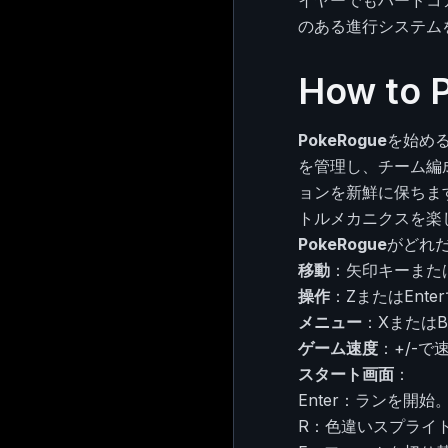
イヤーでもハードコ
のある進行システム
How to P
PokeRogue
を始め
を管理し、チーム編
ョンを新鮮に保ちま
トルメカニクスを楽
PokeRogue
がどれ
移動
：矢印キーまた
操作
：ZまたはEnt
メニュー
：XまたはB
ゲーム速度
：+/-で
スタート画面
：
Enter：ランを開始
R：色違いスプライ