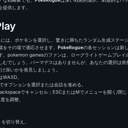
アな戦略家でも、
PokeRogue
は深い戦術的選択、刺激的なバ
を提供します。
lay
るには、ポケモンを選択し、驚きに満ちたランダム生成ステー
成をその場で適応させます。
PokeRogue
の各セッションは新
す。
pokemon games
のファンは、ローグライトゲームプレイ
しむでしょう。パーマデスはありませんが、あなたの選択は依
だけ深いかを発見しましょう。
はWASD。
erでオプションを選択または会話を進める。
ackspaceでキャンセル；ESCまたはMでメニューを開く/閉
速度を調整。
。
トを切り替え。